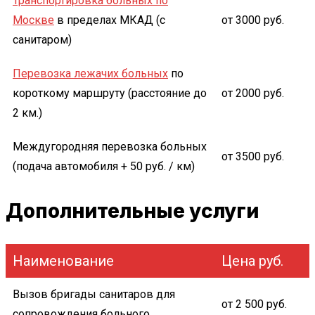
Транспортировка больных по
Москве
в пределах МКАД (с
от 3000 руб.
санитаром)
Перевозка лежачих больных
по
короткому маршруту (расстояние до
от 2000 руб.
2 км.)
Междугородняя перевозка больных
от 3500 руб.
(подача автомобиля + 50 руб. / км)
Медицинское такси с экстренной
Дополнительные услуги
подачей автомобиля в течении 30
от 3500 руб.
минут
Наименование
Цена руб.
Вызов бригады санитаров для
от 2 500 руб.
сопровождения больного